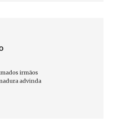
o
 amados irmãos
ã madura advinda