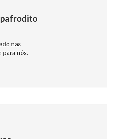
pafrodito
tado nas
e para nós.