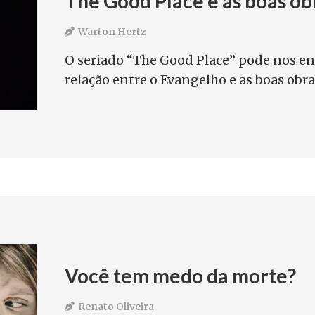
The Good Place e as boas ob
Warton Hertz
O seriado “The Good Place” pode nos en
relação entre o Evangelho e as boas obra
Você tem medo da morte?
Renato Oliveira