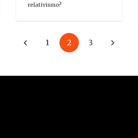
relativismo?
1
2
3