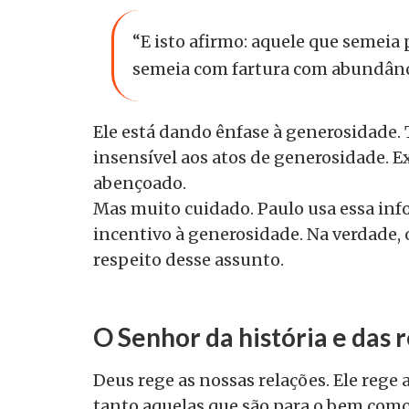
“E isto afirmo: aquele que semeia
semeia com fartura com abundânci
Ele está dando ênfase à generosidade
insensível aos atos de generosidade. Ex
abençoado.
Mas muito cuidado. Paulo usa essa in
incentivo à generosidade. Na verdade, 
respeito desse assunto.
O Senhor da história e das
Deus rege as nossas relações. Ele rege 
tanto aquelas que são para o bem como 