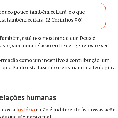
 pouco pouco também ceifará; e o que
a também ceifará. (2 Coríntios 9:6)
. Também, está nos mostrando que Deus é
iste, sim, uma relação entre ser generoso e ser
formação como um incentivo à contribuição, um
o que Paulo está fazendo é ensinar uma teologia a
 relações humanas
a nossa
história
e não é indiferente às nossas ações
às que são para o mal.