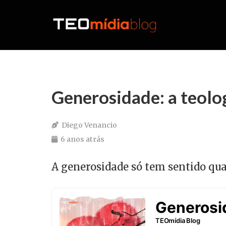
Generosidade: a teolog
Diego Venancio
6 anos atrás
A generosidade só tem sentido qua