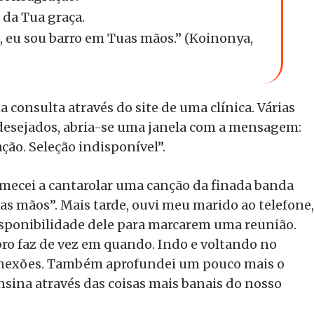
o da Tua graça.
o, eu sou barro em Tuas mãos.” (Koinonya,
consulta através do site de uma clínica. Várias
o desejados, abria-se uma janela com a mensagem:
ação. Seleção indisponível”.
comecei a cantarolar uma canção da finada banda
s mãos”. Mais tarde, ouvi meu marido ao telefone,
isponibilidade dele para marcarem uma reunião.
bro faz de vez em quando. Indo e voltando no
conexões. Também aprofundei um pouco mais o
sina através das coisas mais banais do nosso